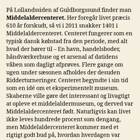
På Lollandssiden af Guldborgssund finder man
Middelaldercenteret.
Her foregår livet præcis
610 år forskudt, så vi i 2011 snakker 1401 i
Middelaldercenteret. Centeret fungerer som en
typisk dansk købstad fra den periode, med alt
hvad der hører til – En havn, handelsboder,
håndværkerhuse og et arsenal af datidens
våben som dagligt afprøves. Flere gange om
ugen under sæsonen afholdes der desuden
Ridderturneringer. Centeret begyndte i sin tid
som en idé om et eksperimentelt museum.
Skaberne ville gøre det interessant og livagtigt
at opleve et middelaldermuseum, og derved var
Middelaldercenteret født. Naturligvis kan livet
ikke leves hundrede procent som dengang,
men Middelaldercenteret kommer med et
rigtigt godt bud på, hvordan hverdagen var