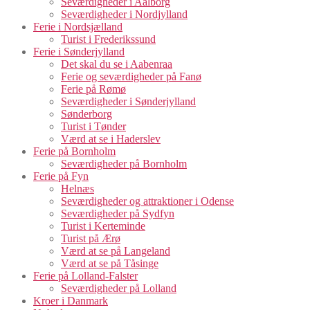
Seværdigheder i Aalborg
Seværdigheder i Nordjylland
Ferie i Nordsjælland
Turist i Frederikssund
Ferie i Sønderjylland
Det skal du se i Aabenraa
Ferie og seværdigheder på Fanø
Ferie på Rømø
Seværdigheder i Sønderjylland
Sønderborg
Turist i Tønder
Værd at se i Haderslev
Ferie på Bornholm
Seværdigheder på Bornholm
Ferie på Fyn
Helnæs
Seværdigheder og attraktioner i Odense
Seværdigheder på Sydfyn
Turist i Kerteminde
Turist på Ærø
Værd at se på Langeland
Værd at se på Tåsinge
Ferie på Lolland-Falster
Seværdigheder på Lolland
Kroer i Danmark