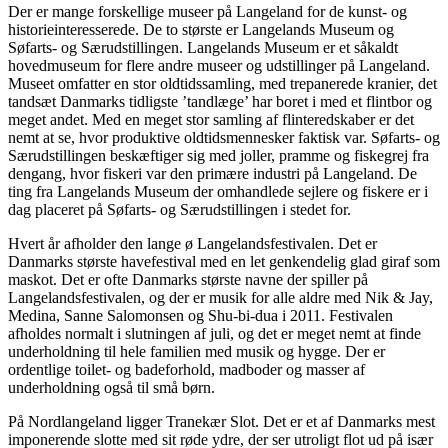
Der er mange forskellige museer på Langeland for de kunst- og
historieinteresserede. De to største er Langelands Museum og
Søfarts- og Særudstillingen. Langelands Museum er et såkaldt
hovedmuseum for flere andre museer og udstillinger på Langeland.
Museet omfatter en stor oldtidssamling, med trepanerede kranier, det
tandsæt Danmarks tidligste ’tandlæge’ har boret i med et flintbor og
meget andet. Med en meget stor samling af flinteredskaber er det
nemt at se, hvor produktive oldtidsmennesker faktisk var. Søfarts- og
Særudstillingen beskæftiger sig med joller, pramme og fiskegrej fra
dengang, hvor fiskeri var den primære industri på Langeland. De
ting fra Langelands Museum der omhandlede sejlere og fiskere er i
dag placeret på Søfarts- og Særudstillingen i stedet for.
Hvert år afholder den lange ø Langelandsfestivalen. Det er
Danmarks største havefestival med en let genkendelig glad giraf som
maskot. Det er ofte Danmarks største navne der spiller på
Langelandsfestivalen, og der er musik for alle aldre med Nik & Jay,
Medina, Sanne Salomonsen og Shu-bi-dua i 2011. Festivalen
afholdes normalt i slutningen af juli, og det er meget nemt at finde
underholdning til hele familien med musik og hygge. Der er
ordentlige toilet- og badeforhold, madboder og masser af
underholdning også til små børn.
På Nordlangeland ligger Tranekær Slot. Det er et af Danmarks mest
imponerende slotte med sit røde ydre, der ser utroligt flot ud på især