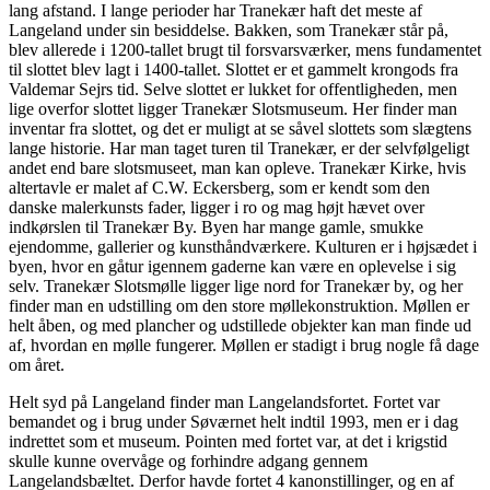
lang afstand. I lange perioder har Tranekær haft det meste af
Langeland under sin besiddelse. Bakken, som Tranekær står på,
blev allerede i 1200-tallet brugt til forsvarsværker, mens fundamentet
til slottet blev lagt i 1400-tallet. Slottet er et gammelt krongods fra
Valdemar Sejrs tid. Selve slottet er lukket for offentligheden, men
lige overfor slottet ligger Tranekær Slotsmuseum. Her finder man
inventar fra slottet, og det er muligt at se såvel slottets som slægtens
lange historie. Har man taget turen til Tranekær, er der selvfølgeligt
andet end bare slotsmuseet, man kan opleve. Tranekær Kirke, hvis
altertavle er malet af C.W. Eckersberg, som er kendt som den
danske malerkunsts fader, ligger i ro og mag højt hævet over
indkørslen til Tranekær By. Byen har mange gamle, smukke
ejendomme, gallerier og kunsthåndværkere. Kulturen er i højsædet i
byen, hvor en gåtur igennem gaderne kan være en oplevelse i sig
selv. Tranekær Slotsmølle ligger lige nord for Tranekær by, og her
finder man en udstilling om den store møllekonstruktion. Møllen er
helt åben, og med plancher og udstillede objekter kan man finde ud
af, hvordan en mølle fungerer. Møllen er stadigt i brug nogle få dage
om året.
Helt syd på Langeland finder man Langelandsfortet. Fortet var
bemandet og i brug under Søværnet helt indtil 1993, men er i dag
indrettet som et museum. Pointen med fortet var, at det i krigstid
skulle kunne overvåge og forhindre adgang gennem
Langelandsbæltet. Derfor havde fortet 4 kanonstillinger, og en af