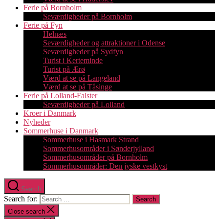
Ferie på Bornholm
Seværdigheder på Bornholm
Ferie på Fyn
Helnæs
Seværdigheder og attraktioner i Odense
Seværdigheder på Sydfyn
Turist i Kerteminde
Turist på Ærø
Værd at se på Langeland
Værd at se på Tåsinge
Ferie på Lolland-Falster
Seværdigheder på Lolland
Kroer i Danmark
Nyheder
Sommerhuse i Danmark
Sommerhuse i Hasmark Strand
Sommerhusområder i Sønderjylland
Sommerhusområder på Bornholm
Sommerhusområder: Den jyske vestkyst
Search
Search for:
Close search