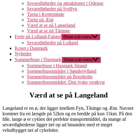
Seværdigheder og attraktioner i Odense
Seværdigheder på Sydfyn
Turist i Kerteminde
Turist på Ærø
Værd at se på Langeland
Værd at se på Tåsinge
Ferie på Lolland-Falster
Show sub menu
Seværdigheder på Lolland
Kroer i Danmark
Nyheder
Sommerhuse i Danmark
Show sub menu
Sommerhuse i Hasmark Strand
Sommerhusområder i Sønderjylland
Sommerhusområder på Bornholm
Sommerhusområder: Den jyske vestkyst
Værd at se på Langeland
Langeland er en ø, der ligger imellem Fyn, Tåsinge og Ærø. Navnet
kommer fra en længde på 52km og en bredde på kun 11km. På den
lille, lange ø er cyklen det perfekte transportmiddel, da mange af
seværdighederne ligger tæt op ad hinanden med et meget
veludbygget net af cykelstier.