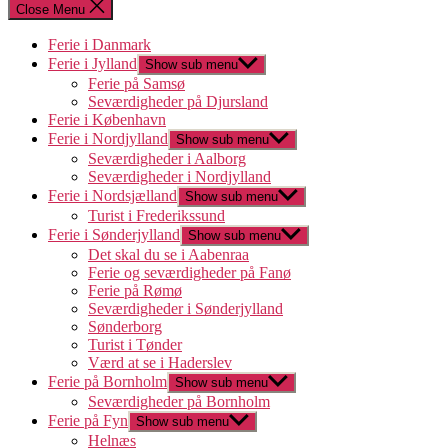
Close Menu
Ferie i Danmark
Ferie i Jylland
Show sub menu
Ferie på Samsø
Seværdigheder på Djursland
Ferie i København
Ferie i Nordjylland
Show sub menu
Seværdigheder i Aalborg
Seværdigheder i Nordjylland
Ferie i Nordsjælland
Show sub menu
Turist i Frederikssund
Ferie i Sønderjylland
Show sub menu
Det skal du se i Aabenraa
Ferie og seværdigheder på Fanø
Ferie på Rømø
Seværdigheder i Sønderjylland
Sønderborg
Turist i Tønder
Værd at se i Haderslev
Ferie på Bornholm
Show sub menu
Seværdigheder på Bornholm
Ferie på Fyn
Show sub menu
Helnæs